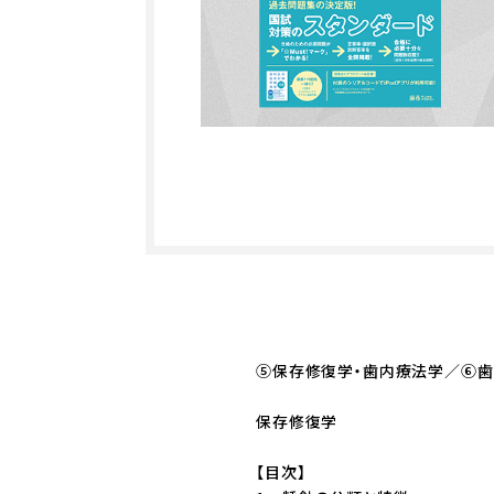
⑤保存修復学・歯内療法学／⑥歯
保存修復学
【目次】