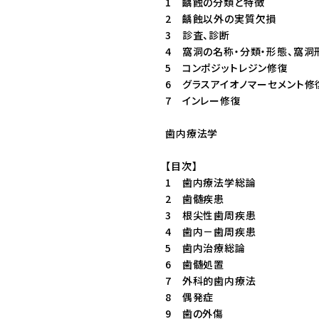
1 齲蝕の分類と特徴
2 齲蝕以外の実質欠損
3 診査、診断
4 窩洞の名称・分類・形態、窩洞
5 コンポジットレジン修復
6 グラスアイオノマーセメント修
7 インレー修復
歯内療法学
【目次】
1 歯内療法学総論
2 歯髄疾患
3 根尖性歯周疾患
4 歯内－歯周疾患
5 歯内治療総論
6 歯髄処置
7 外科的歯内療法
8 偶発症
9 歯の外傷