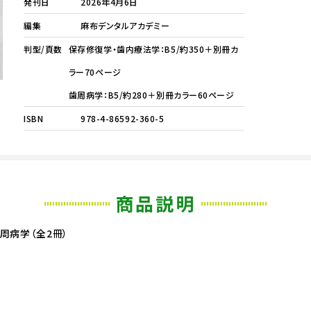
発刊日
2026年4月6日
編集
麻布デンタルアカデミー
判型/頁数
保存修復学・歯内療法学：B5/約350＋別冊カ
ラー70ページ
歯周病学：B5/約280＋別冊カラー60ページ
ISBN
978-4-86592-360-5
商品説明
周病学（全2冊）