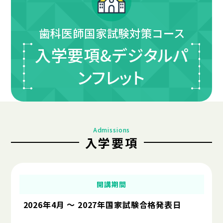
歯科医師国家試験対策コース
⼊学要項&デジタルパ
ンフレット
Admissions
入学要項
開講期間
2026
年
4
月
～ 2027
年
国家試験合格発表日