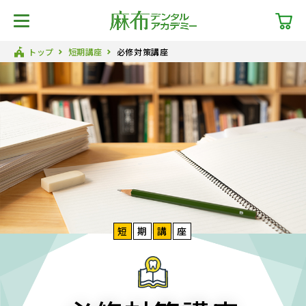
トップ
短期講座
必修対策講座
短
期
講
座