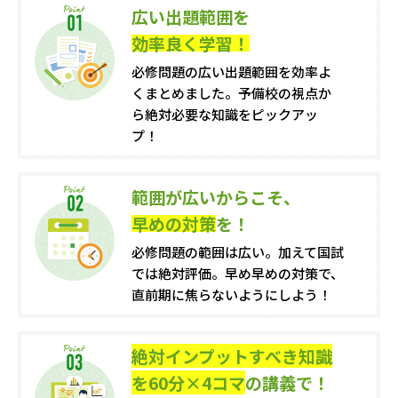
広い出題範囲を
効率良く学習！
必修問題の広い出題範囲を
効率よ
くまとめました。
予備校の視点か
ら絶対必要な知識を
ピックアッ
プ！
範囲が広いからこそ、
早めの対策
を！
必修問題の範囲は広い。
加えて国試
では絶対評価。
早め早めの対策で、
直前期に焦らないようにしよう！
絶対インプットすべき知識
を60分×4コマ
の講義で！