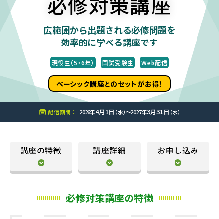
必修対策講座
広範囲から出題される必修問題を
効率的に学べる講座です
現役生（5・6年）
国試受験生
Web配信
ベーシック講座とのセットがお得！
4月1日
3月31日
配信期間 ：
2026年
（水）〜2027年
（水）
講座の特徴
講座詳細
お申し込み
必修対策講座の特徴