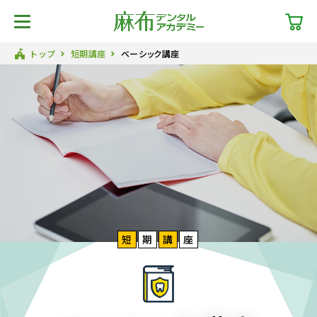
トップ
短期講座
ベーシック講座
短
期
講
座