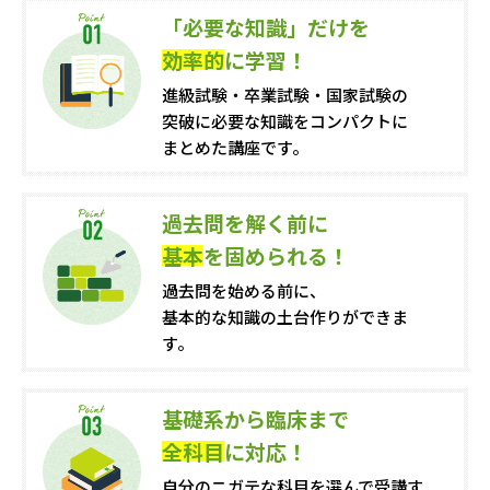
「必要な知識」だけを
効率的
に学習！
進級試験・卒業試験・国家試験
の
突破に必要な知識を
コンパクトに
まとめた講座です。
過去問を解く前に
基本
を固められる！
過去問を始める前に、
基本的な知識の土台作りができま
す。
基礎系から臨床まで
全科目
に対応！
自分のニガテな科目を選んで
受講す