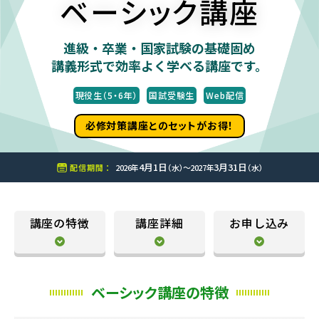
ベーシック講座
進級・卒業・国家試験の基礎固め
講義形式で効率よく学べる講座です。
現役生（5・6年）
国試受験生
Web配信
必修対策講座とのセットがお得！
4月1日
3月31日
配信期間 ：
2026年
（水）〜2027年
（水）
講座の特徴
講座詳細
お申し込み
ベーシック講座の特徴